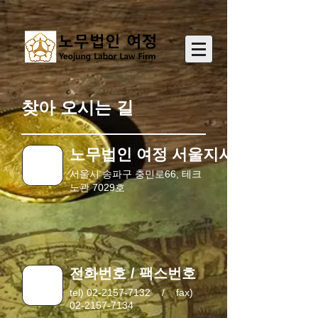
찾아 오시는 길
노무법인 여정 서울지사
서울시 송파구 충민로66, 테크
노관 7029호
전화번호 / 팩스번호
tel)
02-2157-7132
/
fax)
02-2157-7134